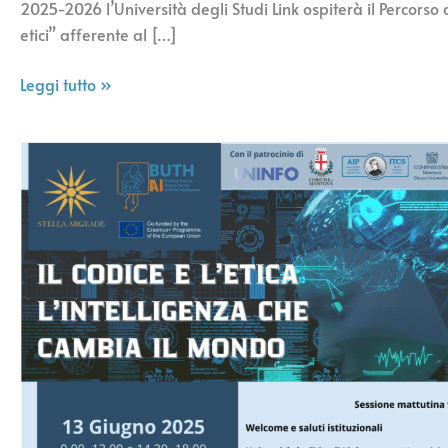
2025-2026 l’Università degli Studi Link ospiterà il Percorso d
etici” afferente al […]
Leggi tutto »
“Il
codice
e
l’etica.
L’intelligenza
che
cambia
il
mondo”
–
13
giugno,