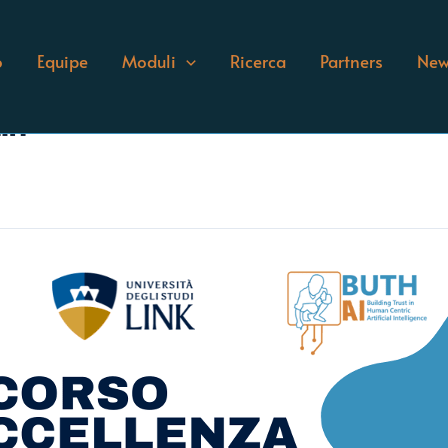
o
Equipe
Moduli
Ricerca
Partners
New
in