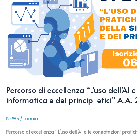
pratiche
della
protezione
dei
dati,
della
sicurezza
informatica
e
dei
principi
Percorso di eccellenza “L’uso dell’Al 
etici”
A.A.
informatica e dei principi etici” A.
2025-
2026
NEWS
/
admin
Percorso di eccellenza “L’uso dell’Al e le connotazioni prat