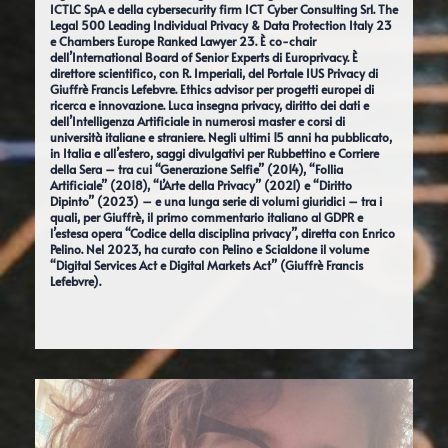
ICTLC SpA e della cybersecurity firm ICT Cyber Consulting Srl. The
Legal 500 Leading Individual Privacy & Data Protection Italy 23
e Chambers Europe Ranked Lawyer 23. È co-chair
dell’International Board of Senior Experts di Europrivacy. È
direttore scientifico, con R. Imperiali, del Portale IUS Privacy di
Giuffrè Francis Lefebvre. Ethics advisor per progetti europei di
ricerca e innovazione. Luca insegna privacy, diritto dei dati e
dell’Intelligenza Artificiale in numerosi master e corsi di
università italiane e straniere. Negli ultimi 15 anni ha pubblicato,
in Italia e all’estero, saggi divulgativi per Rubbettino e Corriere
della Sera – tra cui “Generazione Selfie” (2014), “Follia
Artificiale” (2018), “L’Arte della Privacy” (2021) e “Diritto
Dipinto” (2023) – e una lunga serie di volumi giuridici – tra i
quali, per Giuffrè, il primo commentario italiano al GDPR e
l’estesa opera “Codice della disciplina privacy”, diretta con Enrico
Pelino. Nel 2023, ha curato con Pelino e Scialdone il volume
“Digital Services Act e Digital Markets Act” (Giuffrè Francis
Lefebvre).