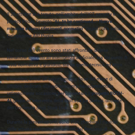
Il 25 ottobre si è tenuto, nell’ambito dell’ICT security e
privacy Friday, l’evento
“AI…to be continued…- Nuove
minacce e nuovi riferimenti normativi”
organizzato dalla
Delegazione AIP Puglia.
Nel corso dell’evento sono stati affrontate diverse
tematiche attinenti all’intelligenza artificiale, sia dal punto di
vista normativo e giuridico, sia da quello tecnico ed etico.
L’incontro, ormai un appuntamento fisso del mese di
ottobre, dedicato alla cybersecurity, ha rappresentato
un’importante occasione per presentare il
progetto BUTH-
AI
, grazie all’intervento della Prof.ssa De Stefani, docente
dell’Università degli Studi Link.
Durante la presentazione, sono stati condivisi i risultati
delle attività realizzate nell’ambito del Percorso di