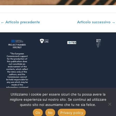
←
Articolo precedente
Articolo successivo
→
PROJECT NUMBER:
101127627
“The European
Commission’s support
for the production of
this publication does
not constitute an
endorsement of the
contents, which reflect
the views only of the
authors, and the
Commission cannot
be held responsible for
any use which may be
made of the
information contained
therein”.
Utilizziamo i cookie per essere sicuri che tu possa avere la
migliore esperienza sul nostro sito. Se continui ad utilizzare
questo sito noi assumiamo che tu ne sia felice.
Ok
No
Privacy policy