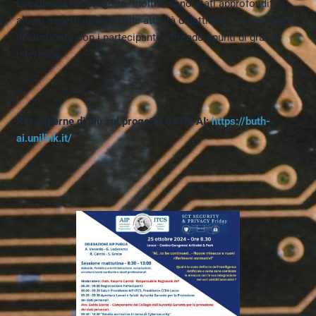
Eccellenza del progetto. Inoltre, sono stati approfonditi
alcuni aspetti emersi dalle attività didattiche e dai momenti
di confronto con i partecipanti, offrendo spunti di grande
interesse.
Per saperne di più sul progetto BuTH-AI:
https://buth-
ai.unilink.it/