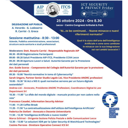
AI…
to
be
continued…-
Nuove
minacce
e
nuovi
riferimenti
normativi