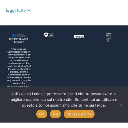
Leggi tutto »
PROJECT NUMBER:
101127627
“The European
Commission’s support
for the production of
this publication does
not constitute an
endorsement of the
contents, which reflect
the views only of the
authors, and the
Commission cannot
be held responsible for
any use which may be
made of the
information contained
therein”.
Utilizziamo i cookie per essere sicuri che tu possa avere la
migliore esperienza sul nostro sito. Se continui ad utilizzare
questo sito noi assumiamo che tu ne sia felice.
Ok
No
Privacy policy