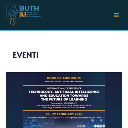
Vai
al
contenuto
EVENTI
Conferenza
ESA
“Technology,
Artificial
Intelligence
and
Education:
Towards