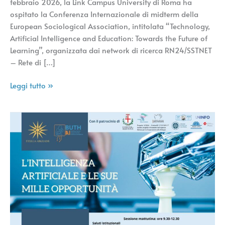
febbraio 2026, la Link Campus University di Roma ha
ospitato la Conferenza Internazionale di midterm della
European Sociological Association, intitolata “Technology,
Artificial Intelligence and Education: Towards the Future of
Learning”, organizzata dai network di ricerca RN24/SSTNET
– Rete di […]
Leggi tutto »
L’intelligenza
artificiale
e
le
sue
mille
opportunità